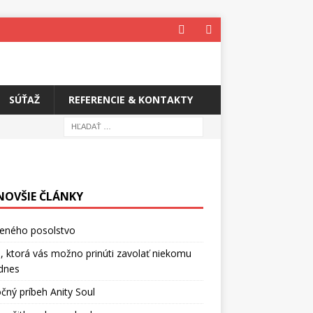
SÚŤAŽ
REFERENCIE & KONTAKTY
NOVŠIE ČLÁNKY
ceného posolstvo
, ktorá vás možno prinúti zavolať niekomu
dnes
čný príbeh Anity Soul