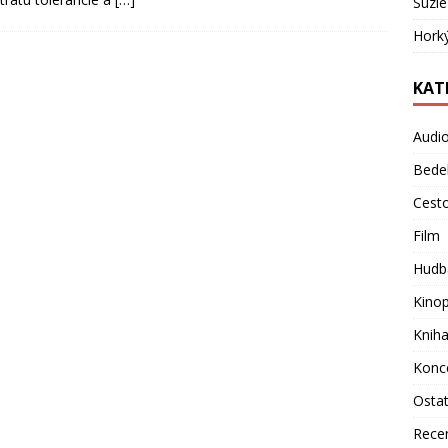
Suzie
Hork
KAT
Audi
Bede
Cest
Film
Hudb
Kino
Knih
Konc
Osta
Rece