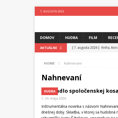
7. AUGUSTA 2026
DOMOV
HUDBA
FILM
RECE
[ 7. augusta 2026 ]
Kniha, kto
AKTUÁLNE
[ 6. augusta 2026 ]
Skutočný p
HOME
Nahnevaní
[ 5. augusta 2026 ]
Suzie zuži
[ 4. augusta 2026 ]
Horkýže Sl
Nahnevaní
[ 3. augusta 2026 ]
Para vydáv
Zrkadlo spoločenskej kos
HUDBA
[ 3. augusta 2026 ]
Fantastický
24. mája 2026
[ 7. augusta 2026 ]
Ztracenéh
Inštrumentálna novinka s názvom Nahnevaní (
dnešnej doby. Skladba, v ktorej sa hudobná m
výtvarníčky Ivany Šátekovej, upozorňuje na s