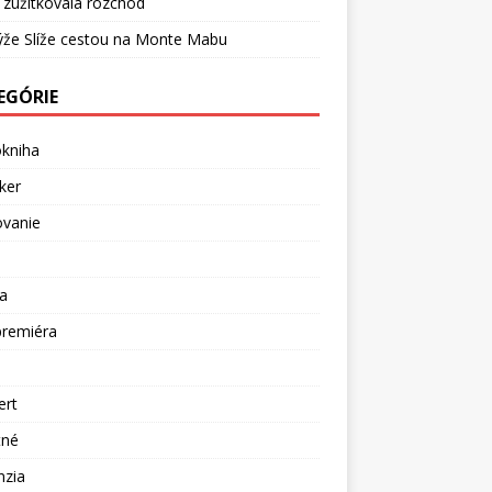
 zužitkovala rozchod
ýže Slíže cestou na Monte Mabu
EGÓRIE
okniha
ker
ovanie
a
premiéra
a
ert
tné
nzia