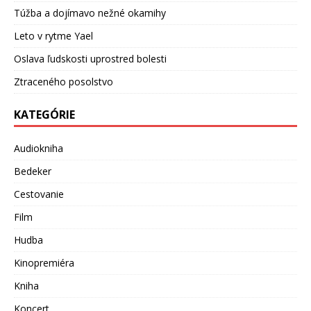
Túžba a dojímavo nežné okamihy
Leto v rytme Yael
Oslava ľudskosti uprostred bolesti
Ztraceného posolstvo
KATEGÓRIE
Audiokniha
Bedeker
Cestovanie
Film
Hudba
Kinopremiéra
Kniha
Koncert