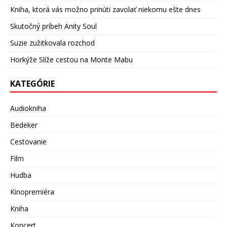
Kniha, ktorá vás možno prinúti zavolať niekomu ešte dnes
Skutočný príbeh Anity Soul
Suzie zužitkovala rozchod
Horkýže Slíže cestou na Monte Mabu
KATEGÓRIE
Audiokniha
Bedeker
Cestovanie
Film
Hudba
Kinopremiéra
Kniha
Koncert