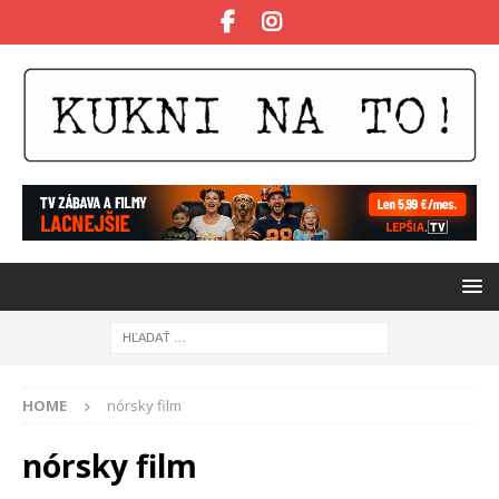
HOME
nórsky film
nórsky film