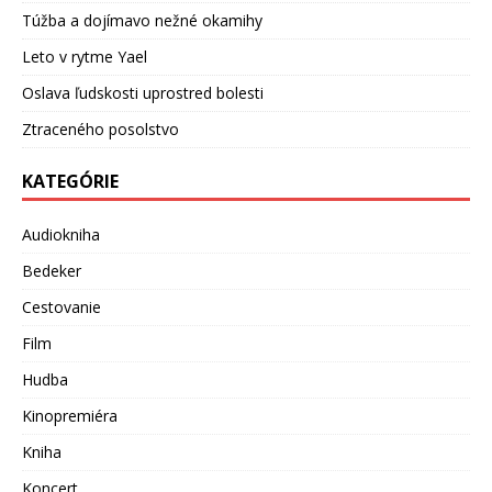
Túžba a dojímavo nežné okamihy
Leto v rytme Yael
Oslava ľudskosti uprostred bolesti
Ztraceného posolstvo
KATEGÓRIE
Audiokniha
Bedeker
Cestovanie
Film
Hudba
Kinopremiéra
Kniha
Koncert