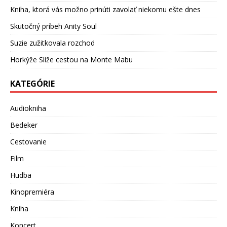
Kniha, ktorá vás možno prinúti zavolať niekomu ešte dnes
Skutočný príbeh Anity Soul
Suzie zužitkovala rozchod
Horkýže Slíže cestou na Monte Mabu
KATEGÓRIE
Audiokniha
Bedeker
Cestovanie
Film
Hudba
Kinopremiéra
Kniha
Koncert