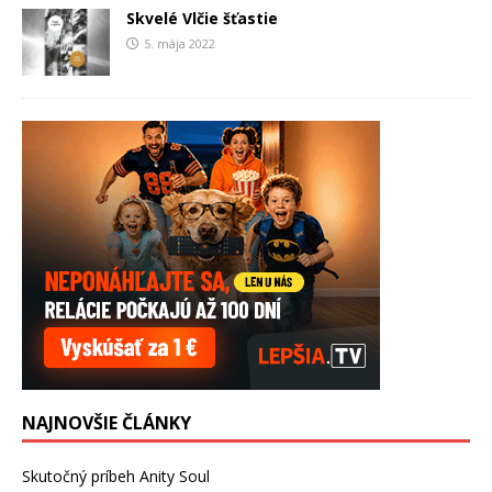
Skvelé Vlčie šťastie
5. mája 2022
NAJNOVŠIE ČLÁNKY
Skutočný príbeh Anity Soul