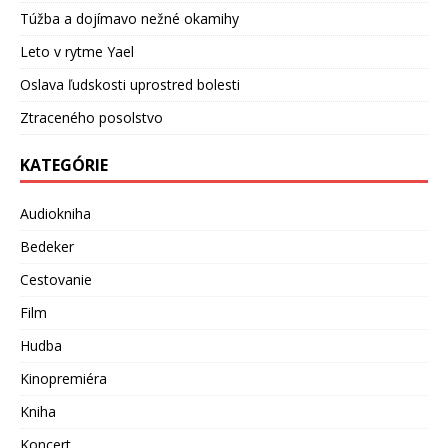
Túžba a dojímavo nežné okamihy
Leto v rytme Yael
Oslava ľudskosti uprostred bolesti
Ztraceného posolstvo
KATEGÓRIE
Audiokniha
Bedeker
Cestovanie
Film
Hudba
Kinopremiéra
Kniha
Koncert