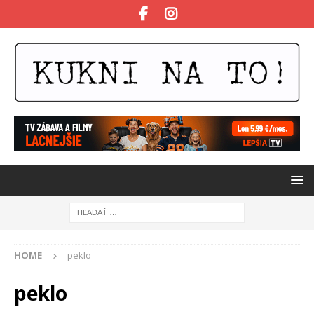
HOME
peklo
peklo