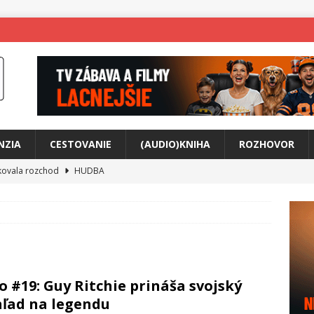
NZIA
CESTOVANIE
(AUDIO)KNIHA
ROZHOVOR
tkovala rozchod
HUDBA
íže cestou na Monte Mabu
HUDBA
a unikátny akustický koncert
HUDBA
 svet plný tajomstiev
FILM
any Krištof Lehotskej naživo
HUDBA
o #19: Guy Ritchie prináša svojský
živly prepojí generácie
FILM
ľad na legendu
ríbeh Anity Soul
HUDBA