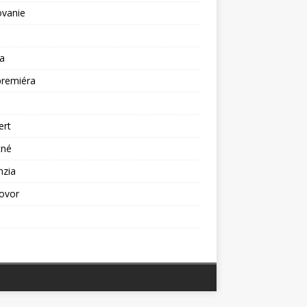
ovanie
a
premiéra
a
ert
tné
nzia
ovor
ž