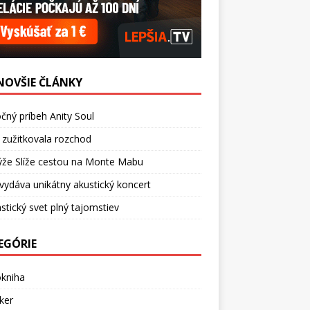
NOVŠIE ČLÁNKY
čný príbeh Anity Soul
 zužitkovala rozchod
ýže Slíže cestou na Monte Mabu
vydáva unikátny akustický koncert
stický svet plný tajomstiev
EGÓRIE
okniha
ker