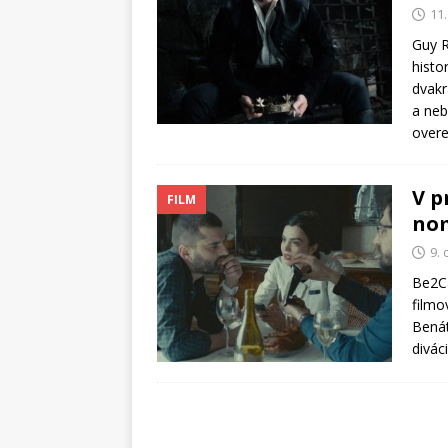
11
Guy R
histo
dvakr
a neb
overe
V p
FILM
nom
9.
Be2Ca
filmo
Benát
divác