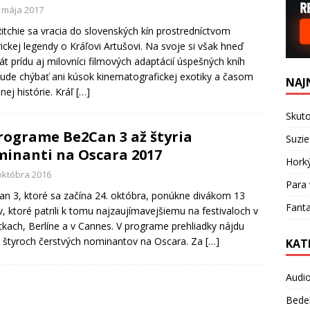
. mája 2017
itchie sa vracia do slovenských kín prostredníctvom
rickej legendy o Kráľovi Artušovi. Na svoje si však hneď
át prídu aj milovníci filmových adaptácií úspešných kníh
ude chýbať ani kúsok kinematografickej exotiky a časom
NAJ
nej histórie. Kráľ
[…]
Skuto
rograme Be2Can 3 až štyria
Suzie
inanti na Oscara 2017
Hork
 októbra 2016
Para 
n 3, ktoré sa začína 24. októbra, ponúkne divákom 13
Fanta
v, ktoré patrili k tomu najzaujímavejšiemu na festivaloch v
kach, Berlíne a v Cannes. V programe prehliadky nájdu
i štyroch čerstvých nominantov na Oscara. Za
[…]
KAT
Audi
Bede