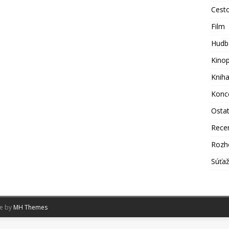
Cest
Film
Hudb
Kino
Knih
Konc
Osta
Rece
Rozh
Súťa
me by
MH Themes