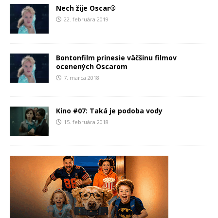
Nech žije Oscar®
22. februára 2019
Bontonfilm prinesie väčšinu filmov
ocenených Oscarom
7. marca 2018
Kino #07: Taká je podoba vody
15. februára 2018