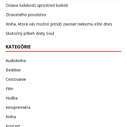
Oslava ľudskosti uprostred bolesti
Ztraceného posolstvo
Kniha, ktorá vás možno prinúti zavolať niekomu ešte dnes
Skutočný príbeh Anity Soul
KATEGÓRIE
Audiokniha
Bedeker
Cestovanie
Film
Hudba
Kinopremiéra
Kniha
Koncert