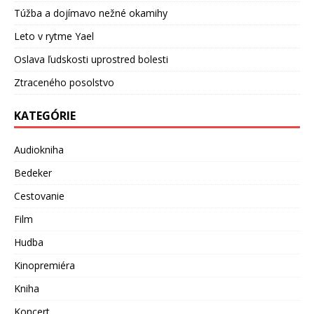
Túžba a dojímavo nežné okamihy
Leto v rytme Yael
Oslava ľudskosti uprostred bolesti
Ztraceného posolstvo
KATEGÓRIE
Audiokniha
Bedeker
Cestovanie
Film
Hudba
Kinopremiéra
Kniha
Koncert