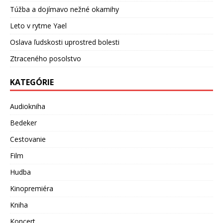
Túžba a dojímavo nežné okamihy
Leto v rytme Yael
Oslava ľudskosti uprostred bolesti
Ztraceného posolstvo
KATEGÓRIE
Audiokniha
Bedeker
Cestovanie
Film
Hudba
Kinopremiéra
Kniha
Koncert