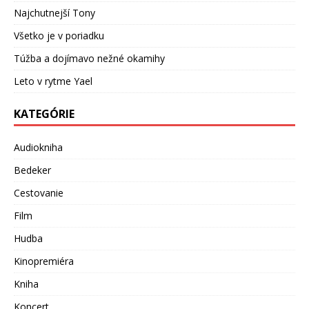
Najchutnejší Tony
Všetko je v poriadku
Túžba a dojímavo nežné okamihy
Leto v rytme Yael
KATEGÓRIE
Audiokniha
Bedeker
Cestovanie
Film
Hudba
Kinopremiéra
Kniha
Koncert