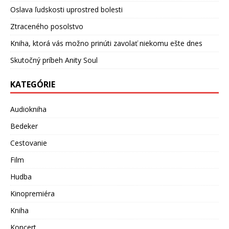
Oslava ľudskosti uprostred bolesti
Ztraceného posolstvo
Kniha, ktorá vás možno prinúti zavolať niekomu ešte dnes
Skutočný príbeh Anity Soul
KATEGÓRIE
Audiokniha
Bedeker
Cestovanie
Film
Hudba
Kinopremiéra
Kniha
Koncert