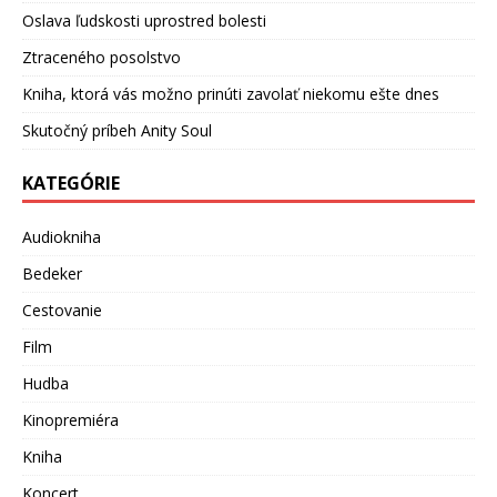
Oslava ľudskosti uprostred bolesti
Ztraceného posolstvo
Kniha, ktorá vás možno prinúti zavolať niekomu ešte dnes
Skutočný príbeh Anity Soul
KATEGÓRIE
Audiokniha
Bedeker
Cestovanie
Film
Hudba
Kinopremiéra
Kniha
Koncert