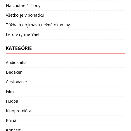
Najchutnejší Tony
Všetko je v poriadku
Túžba a dojímavo nežné okamihy
Leto v rytme Yael
KATEGÓRIE
Audiokniha
Bedeker
Cestovanie
Film
Hudba
Kinopremiéra
Kniha
Koncert