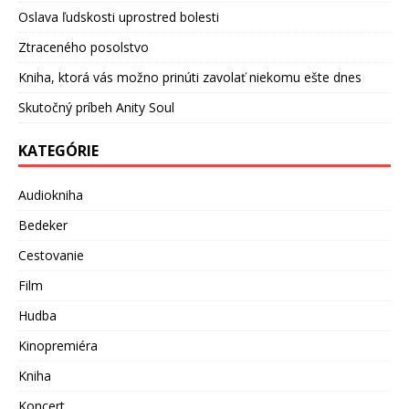
Oslava ľudskosti uprostred bolesti
Ztraceného posolstvo
Kniha, ktorá vás možno prinúti zavolať niekomu ešte dnes
Skutočný príbeh Anity Soul
KATEGÓRIE
Audiokniha
Bedeker
Cestovanie
Film
Hudba
Kinopremiéra
Kniha
Koncert