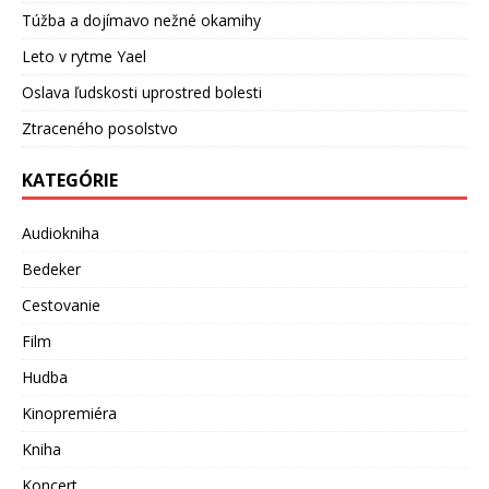
Túžba a dojímavo nežné okamihy
Leto v rytme Yael
Oslava ľudskosti uprostred bolesti
Ztraceného posolstvo
KATEGÓRIE
Audiokniha
Bedeker
Cestovanie
Film
Hudba
Kinopremiéra
Kniha
Koncert