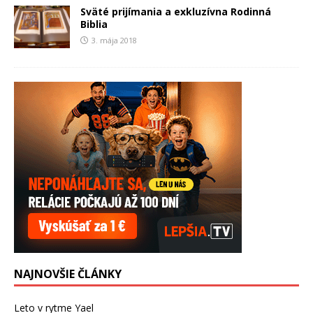
Sväté prijímania a exkluzívna Rodinná
Biblia
3. mája 2018
NAJNOVŠIE ČLÁNKY
Leto v rytme Yael