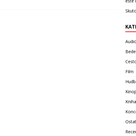
ešte 
Skuto
KAT
Audi
Bede
Cest
Film
Hudb
Kino
Knih
Konc
Osta
Rece