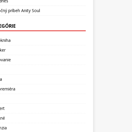
dnes
čný príbeh Anity Soul
EGÓRIE
okniha
ker
ovanie
a
premiéra
a
ert
tné
nzia