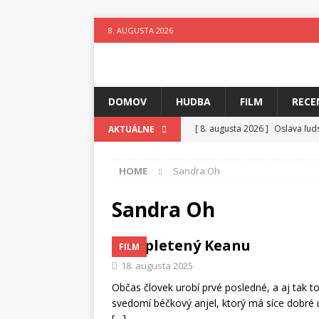
8. AUGUSTA 2026
DOMOV
HUDBA
FILM
RECE
[ 8. augusta 2026 ]
Oslava ľud
AKTUÁLNE
[ 7. augusta 2026 ]
Ztracenéh
HOME
Sandra Oh
[ 7. augusta 2026 ]
Kniha, kto
[ 6. augusta 2026 ]
Skutočný p
Sandra Oh
[ 5. augusta 2026 ]
Suzie zuži
Popletený Keanu
FILM
[ 4. augusta 2026 ]
Horkýže Sl
18. augusta 2025
[ 8. augusta 2026 ]
Leto v ryt
Občas človek urobí prvé posledné, a aj tak 
svedomí béčkový anjel, ktorý má síce dobré
[…]