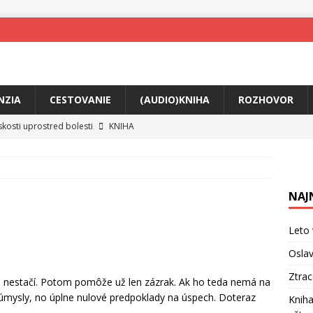
NZIA
CESTOVANIE
(AUDIO)KNIHA
ROZHOVOR
skosti uprostred bolesti
KNIHA
o posolstvo
HUDBA
rá vás možno prinúti zavolať niekomu ešte dnes
KNIHA
NAJ
ríbeh Anity Soul
HUDBA
tkovala rozchod
HUDBA
Leto 
íže cestou na Monte Mabu
HUDBA
Oslav
me Yael
HUDBA
Ztra
to nestačí. Potom pomôže už len zázrak. Ak ho teda nemá na
 úmysly, no úplne nulové predpoklady na úspech. Doteraz
Kniha