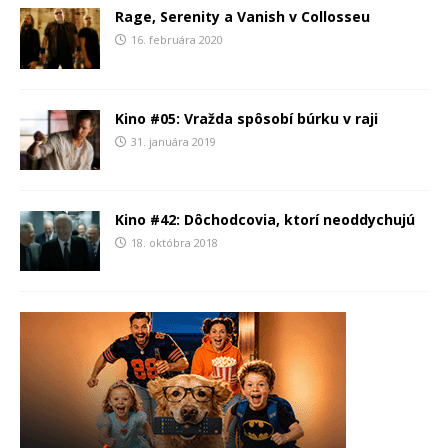
Rage, Serenity a Vanish v Collosseu
16. februára 2020
Kino #05: Vražda spôsobí búrku v raji
31. januára 2019
Kino #42: Dôchodcovia, ktorí neoddychujú
18. októbra 2018