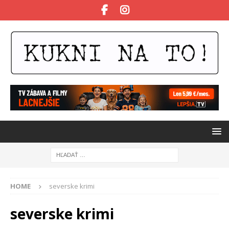
HOME
severske krimi
severske krimi