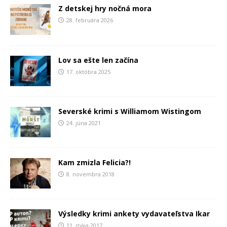
Z detskej hry nočná mora
28. februára 2026
Lov sa ešte len začína
17. októbra 2025
Severské krimi s Williamom Wistingom
24. júna 2021
Kam zmizla Felicia?!
8. novembra 2018
Výsledky krimi ankety vydavateľstva Ikar
11. mája 2017