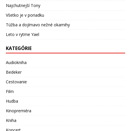
Najchutnejší Tony
Všetko je v poriadku
Túžba a dojímavo nežné okamihy
Leto v rytme Yael
KATEGÓRIE
Audiokniha
Bedeker
Cestovanie
Film
Hudba
Kinopremiéra
Kniha
Koncert