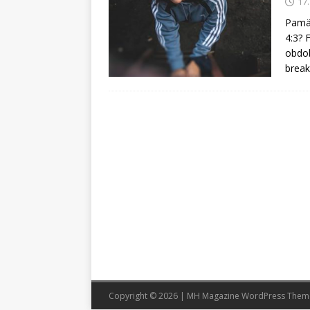
17
Pamät
4:3? 
obdob
break
Copyright © 2026 | MH Magazine WordPress The