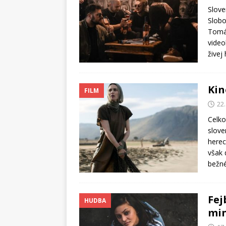
Slove
Slobo
Tomá
video
živej
Kin
FILM
22
Celko
slove
herec
však 
bežn
Fej
HUDBA
min