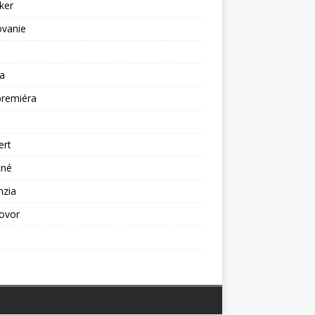
ker
ovanie
a
premiéra
a
ert
tné
nzia
ovor
ž