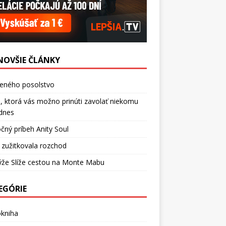
NOVŠIE ČLÁNKY
ceného posolstvo
, ktorá vás možno prinúti zavolať niekomu
dnes
čný príbeh Anity Soul
 zužitkovala rozchod
ýže Slíže cestou na Monte Mabu
EGÓRIE
okniha