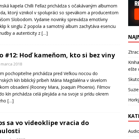
nská kapela Chilli Fellaz prichádza s očakávaným albumom
da, ktorý vznikol v spolupráci so spevákom a producentom
šom Slobodom. Vydanie novinky sprevádza emotívny
klip k singlu Z popola a samotný album zachytáva esenciu
 hudby a autenticity z
[…]
NAJ
Ztra
o #12: Hoď kameňom, kto si bez viny
Kniha
. marca 2018
ešte 
m pochopiteľne prichádza pred Veľkou nocou do
Skuto
nských kín biblický príbeh Mária Magdaléna v skvelom
kom obsadení (Rooney Mara, Joaquin Phoenix). Filmov
Suzie
do kín prichádza celá plejáda a na svoje si prídu okrem
Hork
ého
[…]
KAT
bs sa vo videoklipe vracia do
ulosti
Audi