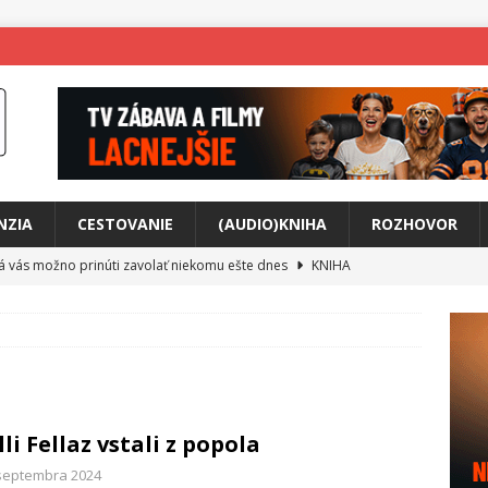
NZIA
CESTOVANIE
(AUDIO)KNIHA
ROZHOVOR
rá vás možno prinúti zavolať niekomu ešte dnes
KNIHA
ríbeh Anity Soul
HUDBA
tkovala rozchod
HUDBA
íže cestou na Monte Mabu
HUDBA
a unikátny akustický koncert
HUDBA
lli Fellaz vstali z popola
 svet plný tajomstiev
FILM
 septembra 2024
o posolstvo
HUDBA