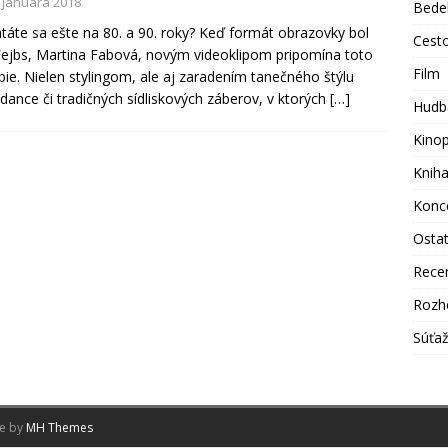
. januára 2018
Bede
áte sa ešte na 80. a 90. roky? Keď formát obrazovky bol
Cest
Fejbs, Martina Fabová, novým videoklipom pripomína toto
Film
ie. Nielen stylingom, ale aj zaradením tanečného štýlu
dance či tradičných sídliskových záberov, v ktorých
[…]
Hudb
Kino
Knih
Konc
Osta
Rece
Rozh
Súťa
me by
MH Themes