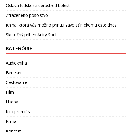
Oslava ľudskosti uprostred bolesti
Ztraceného posolstvo
Kniha, ktorá vás možno prinúti zavolať niekomu ešte dnes
Skutočný príbeh Anity Soul
KATEGÓRIE
Audiokniha
Bedeker
Cestovanie
Film
Hudba
Kinopremiéra
Kniha
Koncert