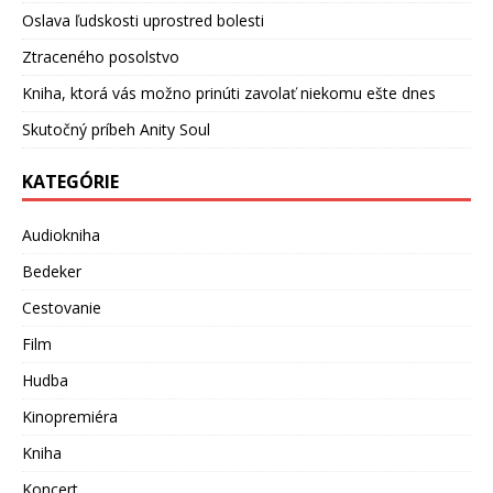
Oslava ľudskosti uprostred bolesti
Ztraceného posolstvo
Kniha, ktorá vás možno prinúti zavolať niekomu ešte dnes
Skutočný príbeh Anity Soul
KATEGÓRIE
Audiokniha
Bedeker
Cestovanie
Film
Hudba
Kinopremiéra
Kniha
Koncert