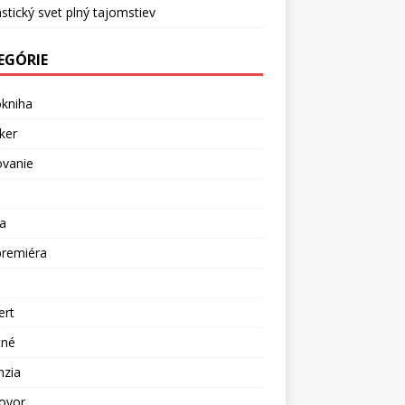
stický svet plný tajomstiev
EGÓRIE
okniha
ker
ovanie
a
premiéra
a
ert
tné
nzia
ovor