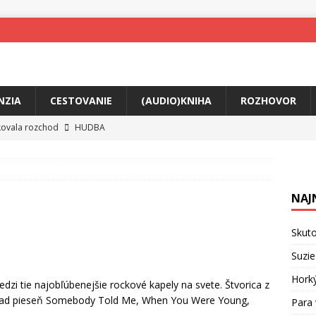
NZIA
CESTOVANIE
(AUDIO)KNIHA
ROZHOVOR
tkovala rozchod
HUDBA
íže cestou na Monte Mabu
HUDBA
a unikátny akustický koncert
HUDBA
NAJ
 svet plný tajomstiev
FILM
ny Krištof Lehotskej naživo
HUDBA
Skuto
živly prepojí generácie
FILM
Suzie
ríbeh Anity Soul
HUDBA
Hork
edzi tie najobľúbenejšie rockové kapely na svete. Štvorica z
íklad pieseň Somebody Told Me, When You Were Young,
Para 