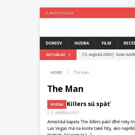
6. AUGUSTA 2026
DOMOV
HUDBA
FILM
RECE
[ 5. augusta 2026 ]
Suzie zuži
AKTUÁLNE
[ 4. augusta 2026 ]
Horkýže Sl
HOME
The Man
[ 3. augusta 2026 ]
Para vydáv
[ 3. augusta 2026 ]
Fantastický
The Man
[ 2. augusta 2026 ]
Elementy Ja
The Killers sú späť
HUDBA
[ 1. augusta 2026 ]
Festival 4 
2. októbra 2017
[ 6. augusta 2026 ]
Skutočný p
Americká kapela The Killers patrí dlhé roky m
Las Vegas má na konte také hity, ako napr
Human, Spaceman
[…]