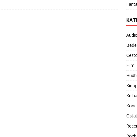
Fanta
KAT
Audi
Bede
Cest
Film
Hudb
Kino
Knih
Konc
Osta
Rece
Rozh