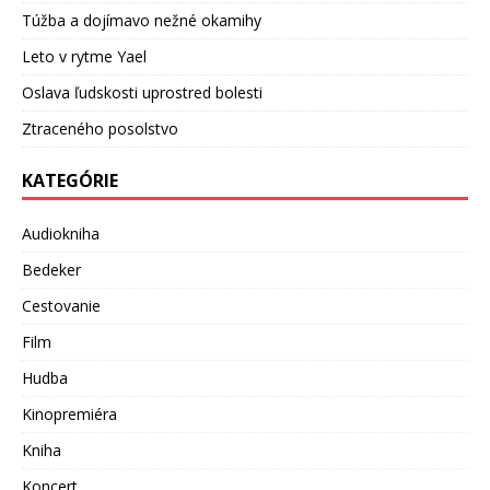
Túžba a dojímavo nežné okamihy
Leto v rytme Yael
Oslava ľudskosti uprostred bolesti
Ztraceného posolstvo
KATEGÓRIE
Audiokniha
Bedeker
Cestovanie
Film
Hudba
Kinopremiéra
Kniha
Koncert