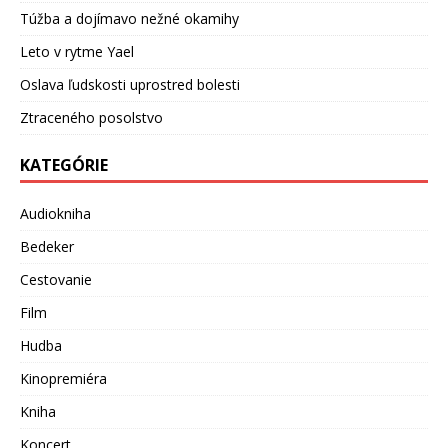
Túžba a dojímavo nežné okamihy
Leto v rytme Yael
Oslava ľudskosti uprostred bolesti
Ztraceného posolstvo
KATEGÓRIE
Audiokniha
Bedeker
Cestovanie
Film
Hudba
Kinopremiéra
Kniha
Koncert