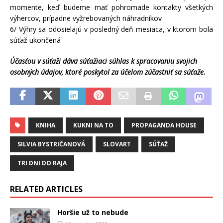
momente, keď budeme mať pohromade kontakty všetkých
výhercov, prípadne vyžrebovaných náhradníkov
6/ Výhry sa odosielajú v posledný deň mesiaca, v ktorom bola
súťaž ukončená
Účasťou v súťaži dáva súťažiaci súhlas k spracovaniu svojich
osobných údajov, ktoré poskytol za účelom zúčastniť sa súťaže.
KNIHA
KUKNI NA TO
PROPAGANDA HOUSE
SILVIA BYSTRIČANOVÁ
SLOVART
SÚŤAŽ
TRI DNI DO RAJA
RELATED ARTICLES
Horšie už to nebude