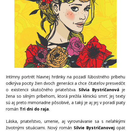
Intímny portrét hlavnej hrdinky na pozadí ľúbostného príbehu
odkrýva pocity žien dvoch generácii a chce čitateľov presvedčiť
o existencii skutočného priateľstva.
Silvia Bystričanová
je
žena so silným príbehom, ktorá prežila klinickú smrť. Jej texty
sú aj preto mimoriadne pôsobivé, a taký je aj jej v poradí piaty
román
Tri dni do raja
.
Láska, priateľstvo, umenie, aj vyrovnávanie sa s neľahkými
životnými situáciami. Nový román
Silvie Bystričanovej
opäť