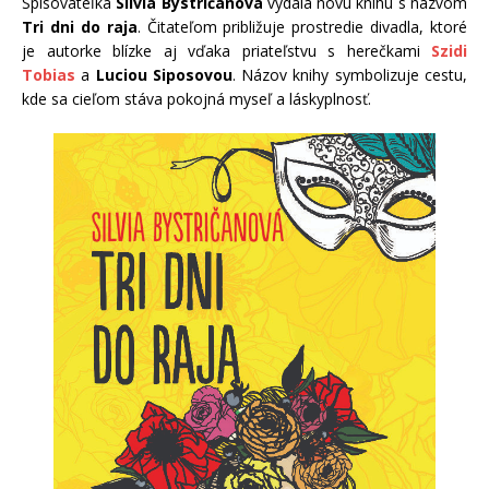
Spisovateľka
Silvia Bystričanová
vydala novú knihu s názvom
Tri dni do raja
. Čitateľom približuje prostredie divadla, ktoré
je autorke blízke aj vďaka priateľstvu s herečkami
Szidi
Tobias
a
Luciou Siposovou
. Názov knihy symbolizuje cestu,
kde sa cieľom stáva pokojná myseľ a láskyplnosť.