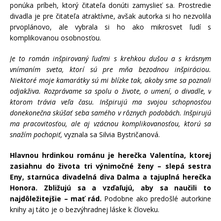
ponúka príbeh, ktorý čitateľa donúti zamyslieť sa. Prostredie
divadla je pre čitateľa atraktívne, avšak autorka si ho nezvolila
prvoplánovo, ale vybrala si ho ako mikrosvet ľudí s
komplikovanou osobnosťou.
Je to román inšpirovaný ľuďmi s krehkou dušou a s krásnym
vnímaním sveta, ktorí sú pre mňa bezodnou inšpiráciou.
Niektoré moje kamarátky sú mi blízke tak, akoby sme sa poznali
odjakživa. Rozprávame sa spolu o živote, o umení, o divadle, v
ktorom trávia veľa času. Inšpirujú ma svojou schopnosťou
donekonečna skúšať seba samého v rôznych podobách. Inšpirujú
ma pracovitosťou, ale aj vzácnou komplikovanosťou, ktorú sa
snažím pochopiť,
vyznala sa Silvia Bystričanová.
Hlavnou hrdinkou románu je herečka Valentína, ktorej
zasiahnu do života tri výnimočné ženy – slepá sestra
Eny, starnúca divadelná diva Dalma a tajuplná herečka
Honora. Zbližujú sa a vzďaľujú, aby sa naučili to
najdôležitejšie – mať rád.
Podobne ako predošlé autorkine
knihy aj táto je o bezvýhradnej láske k človeku.