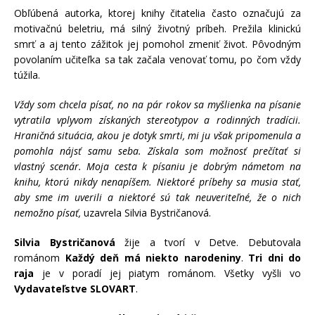
Obľúbená autorka, ktorej knihy čitatelia často označujú za
motivačnú beletriu, má silný životný príbeh. Prežila klinickú
smrť a aj tento zážitok jej pomohol zmeniť život. Pôvodným
povolaním učiteľka sa tak začala venovať tomu, po čom vždy
túžila.
Vždy som chcela písať, no na pár rokov sa myšlienka na písanie
vytratila vplyvom získaných stereotypov a rodinných tradícii.
Hraničná situácia, akou je dotyk smrti, mi ju však pripomenula a
pomohla nájsť samu seba. Získala som možnosť prečítať si
vlastný scenár. Moja cesta k písaniu je dobrým námetom na
knihu, ktorú nikdy nenapíšem. Niektoré príbehy sa musia stať,
aby sme im uverili a niektoré sú tak neuveriteľné, že o nich
nemožno písať,
uzavrela Silvia Bystričanová.
Silvia Bystričanová
žije a tvorí v Detve. Debutovala
románom
Každý deň má niekto narodeniny
.
Tri dni do
raja
je v poradí jej piatym románom. Všetky vyšli vo
Vydavateľstve SLOVART
.