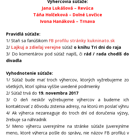
Výhercovia súťaže:
Jana Lukášová – Revúca
Táňa Holčeková – Dolné Lovčice
Ivona Hanáková – Trnava
Pravidlá súťaže:
1/ Staň sa fanúšikom
FB profilu stránky kukninato.sk
2/
Lajkuj a zdieľaj verejne
súťaž
o knihu Tri dni do raja
3/ Do komentárov pod súťaž napíš, či
rád / rada chodíš do
divadla
Vyhodnotenie súťaže:
1/ Súťaž bude mať troch výhercov, ktorých vyžrebujeme zo
všetkých, ktorí splnia vyššie uvedené podmienky
2/ Súťaž trvá do
19. novembra 2017
3/ O deň neskôr vyžrebujeme výhercov a budeme ich
kontaktovať z dôvodu zistenia adresy, na ktorú im poslať výhru
4/ Ak výherca nezareaguje do troch dní od doručenia výzvy,
žrebuje sa náhradník
5/ Meno výhercu uverejníme na stránke súťaže (uverejníme
meno, ktoré výherca pošle do správy, nie názov FB profilu) v