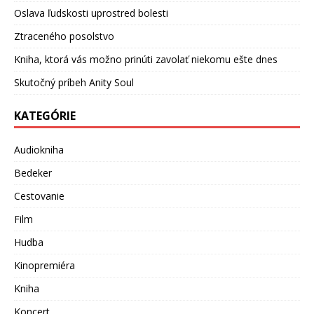
Oslava ľudskosti uprostred bolesti
Ztraceného posolstvo
Kniha, ktorá vás možno prinúti zavolať niekomu ešte dnes
Skutočný príbeh Anity Soul
KATEGÓRIE
Audiokniha
Bedeker
Cestovanie
Film
Hudba
Kinopremiéra
Kniha
Koncert