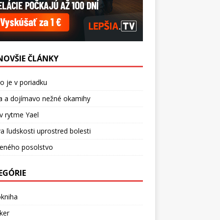
NOVŠIE ČLÁNKY
o je v poriadku
a a dojímavo nežné okamihy
v rytme Yael
a ľudskosti uprostred bolesti
ceného posolstvo
EGÓRIE
okniha
ker