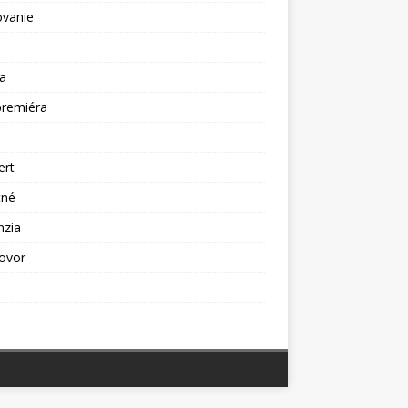
ovanie
a
premiéra
a
ert
tné
nzia
ovor
ž