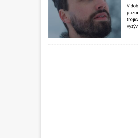
V dob
pozor
troji
vyzýv