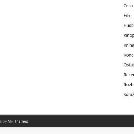
Cest
Film
Hudb
Kino
Knih
Konc
Osta
Rece
Rozh
Súťa
me by
MH Themes