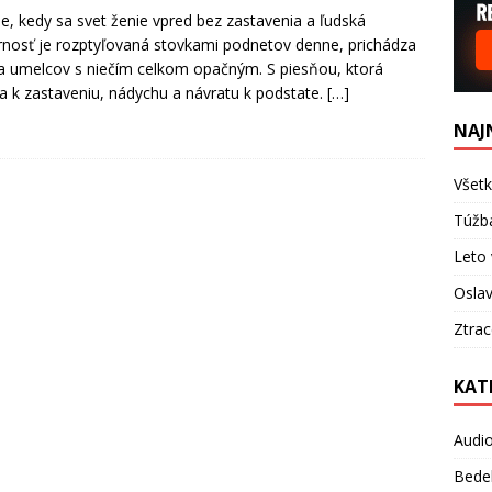
e, kedy sa svet ženie vpred bez zastavenia a ľudská
nosť je rozptyľovaná stovkami podnetov denne, prichádza
ca umelcov s niečím celkom opačným. S piesňou, ktorá
a k zastaveniu, nádychu a návratu k podstate.
[…]
NAJ
Všetk
Túžb
Leto 
Oslav
Ztra
KAT
Audi
Bede