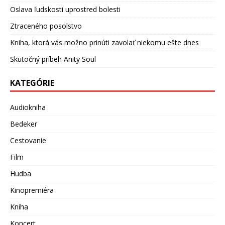
Oslava ľudskosti uprostred bolesti
Ztraceného posolstvo
Kniha, ktorá vás možno prinúti zavolať niekomu ešte dnes
Skutočný príbeh Anity Soul
KATEGÓRIE
Audiokniha
Bedeker
Cestovanie
Film
Hudba
Kinopremiéra
Kniha
Koncert