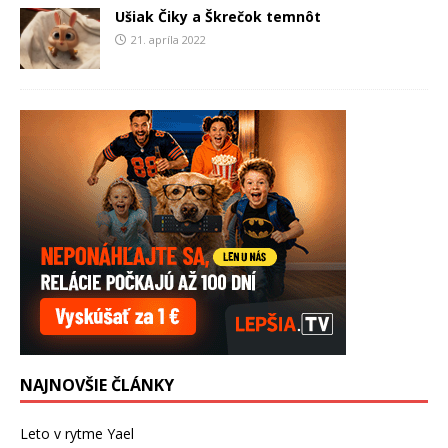
Ušiak Čiky a Škrečok temnôt
21. apríla 2022
NAJNOVŠIE ČLÁNKY
Leto v rytme Yael