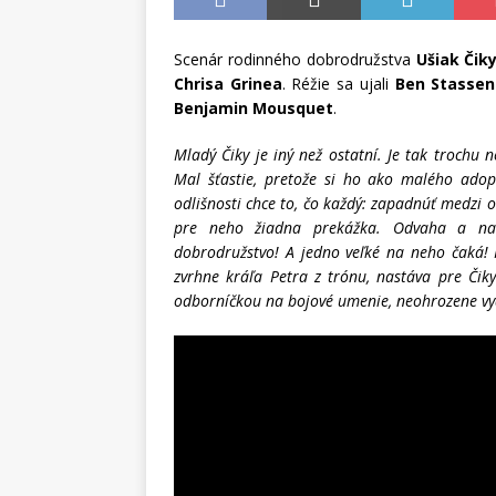
Scenár rodinného dobrodružstva
Ušiak Čik
Chrisa Grinea
. Réžie sa ujali
Ben Stassen
Benjamin Mousquet
.
Mladý Čiky je iný než ostatní. Je tak trochu 
Mal šťastie, pretože si ho ako malého adopt
odlišnosti chce to, čo každý: zapadnúť medzi os
pre neho žiadna prekážka. Odvaha a nadš
dobrodružstvo! A jedno veľké na neho čaká! K
zvrhne kráľa Petra z trónu, nastáva pre Čik
odborníčkou na bojové umenie, neohrozene v