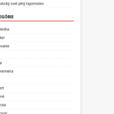
stický svet plný tajomstiev
EGÓRIE
okniha
ker
ovanie
a
premiéra
a
ert
tné
nzia
ovor