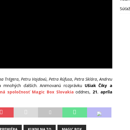
Súťa
na Trégera
,
Petru Vajdovú
,
Petra Rúfusa
,
Petra Sklára
,
Andreu
 mnohých ďalších. Animovanú rozprávku
Ušiak Čiky a
čná spoločnosť Magic Box Slovakia
oddnes,
21. apríla
PREMIÉRA
KUKNI NA TO
MAGIC BOX