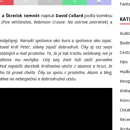
Fanta
y a Škrečok temnôt
napísal
David Collard
podľa komiksu
KAT
(
Psie veličenstvo
,
Robinson Crusoe: Na ostrove zvieratiek
) a
Audi
neobyčajný. Narodil spolovice ako kura a spolovice ako zajac.
Bede
oval kráľ Peter, slávny zajačí dobrodruh. Čiky aj cez svoje
Cest
tatných a mať priateľov. To, že je tak trochu nešikovný, nie je
enie mu nechýba. Celý svoj život túži zažiť poriadne
Film
eď najväčší darebák Kráľovstva utečie z väzenia a hrozí, že
Hudb
yho tá pravá chvíľa. Čiky sa spolu s priateľmi, Abom a Meg,
ydáva na nebezpečnú a dobrodružnú cestu.
Kino
Knih
Konc
Osta
Rece
Rozh