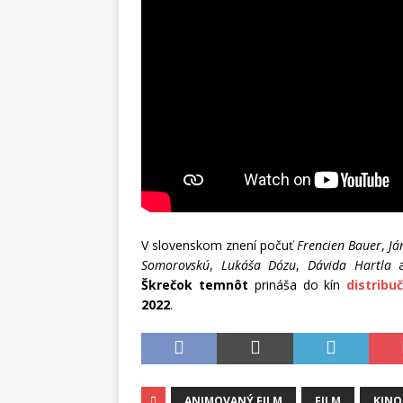
V slovenskom znení počuť
Frencien Bauer
,
Já
Somorovskú
,
Lukáša Dózu
,
Dávida Hartla
a
Škrečok temnôt
prináša do kín
distribu
2022
.
ANIMOVANÝ FILM
FILM
KINO