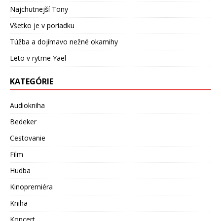
Najchutnejší Tony
Všetko je v poriadku
Túžba a dojímavo nežné okamihy
Leto v rytme Yael
KATEGÓRIE
Audiokniha
Bedeker
Cestovanie
Film
Hudba
Kinopremiéra
Kniha
Koncert