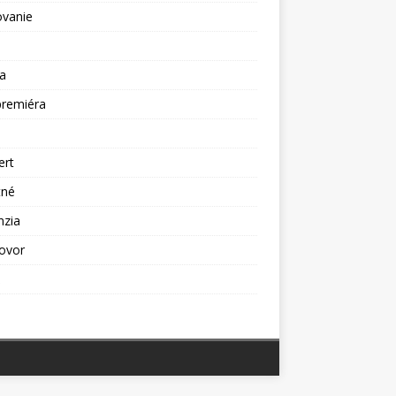
ovanie
a
premiéra
a
ert
tné
nzia
ovor
ž