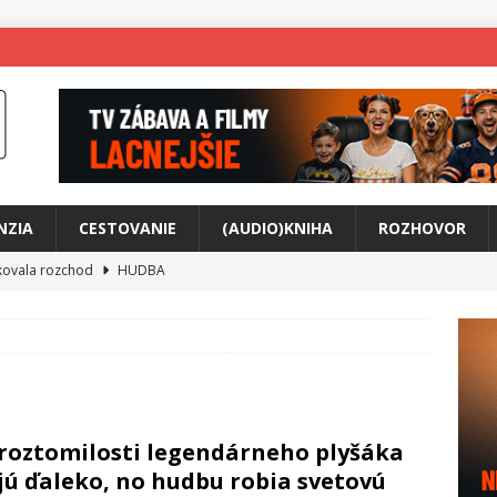
NZIA
CESTOVANIE
(AUDIO)KNIHA
ROZHOVOR
tkovala rozchod
HUDBA
íže cestou na Monte Mabu
HUDBA
a unikátny akustický koncert
HUDBA
 svet plný tajomstiev
FILM
any Krištof Lehotskej naživo
HUDBA
roztomilosti legendárneho plyšáka
živly prepojí generácie
FILM
ú ďaleko, no hudbu robia svetovú
ríbeh Anity Soul
HUDBA