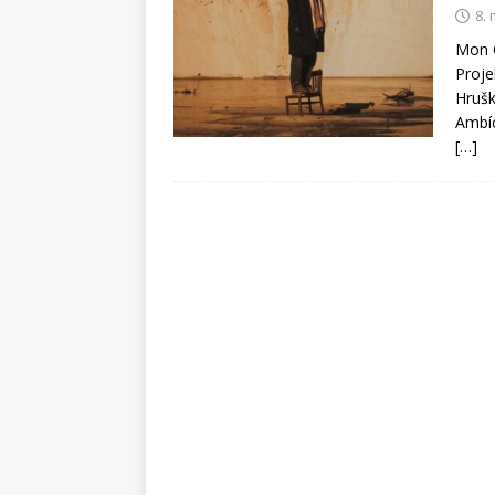
8.
Mon C
Proje
Hrušk
Ambíc
[…]