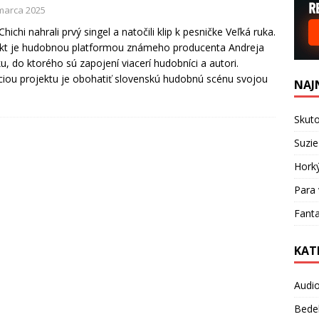
 marca 2025
hichi nahrali prvý singel a natočili klip k pesničke Veľká ruka.
kt je hudobnou platformou známeho producenta Andreja
u, do ktorého sú zapojení viacerí hudobníci a autori.
iou projektu je obohatiť slovenskú hudobnú scénu svojou
NAJ
Skuto
Suzie
Hork
Para 
Fanta
KAT
Audi
Bede