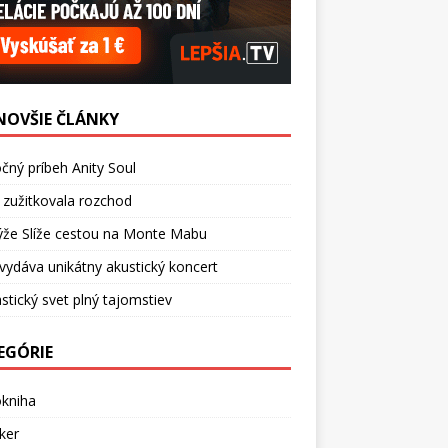
NOVŠIE ČLÁNKY
čný príbeh Anity Soul
 zužitkovala rozchod
ýže Slíže cestou na Monte Mabu
vydáva unikátny akustický koncert
stický svet plný tajomstiev
EGÓRIE
okniha
ker