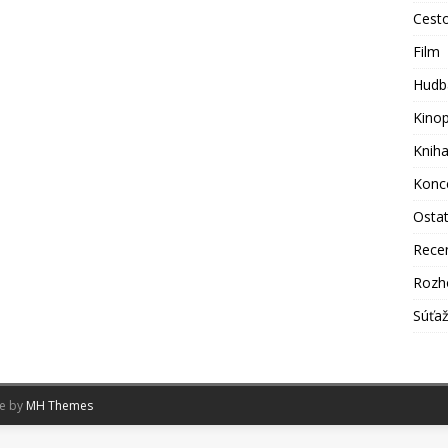
Cest
Film
Hudb
Kino
Knih
Konc
Osta
Rece
Rozh
Súťa
me by
MH Themes