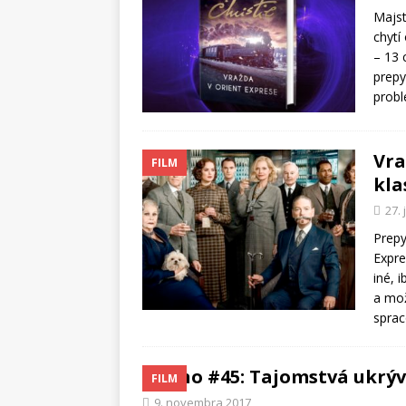
Majst
chytí
– 13 
prepy
prob
Vra
FILM
kla
27. 
Prepy
Expre
iné, 
a mož
sprac
Kino #45: Tajomstvá ukrý
FILM
9. novembra 2017