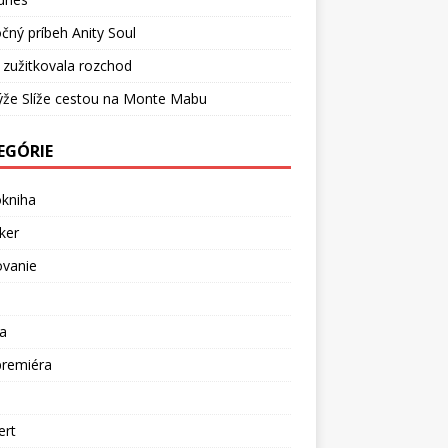
čný príbeh Anity Soul
 zužitkovala rozchod
ýže Slíže cestou na Monte Mabu
EGÓRIE
okniha
ker
ovanie
a
premiéra
a
ert