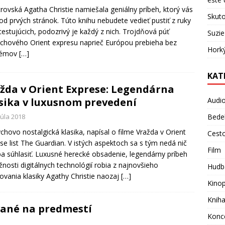
rovská Agatha Christie namiešala geniálny príbeh, ktorý vás
Skuto
 od prvých stránok. Túto knihu nebudete vedieť pustiť z ruky
cestujúcich, podozrivý je každý z nich. Trojdňová púť
Suzie
chového Orient expresu naprieč Európou prebieha bez
Hork
lémov
[…]
KAT
žda v Orient Exprese: Legendárna
sika v luxusnom prevedení
Audi
júla 2018
Bede
chovo nostalgická klasika, napísal o filme Vražda v Orient
Cest
se list The Guardian. V istých aspektoch sa s tým nedá nič
Film
iba súhlasiť. Luxusné herecké obsadenie, legendárny príbeh
nosti digitálnych technológií robia z najnovšieho
Hudb
ovania klasiky Agathy Christie naozaj
[…]
Kino
Knih
vané na predmestí
Konc