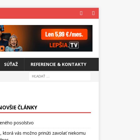
SÚŤAŽ
REFERENCIE & KONTAKTY
NOVŠIE ČLÁNKY
ceného posolstvo
, ktorá vás možno prinúti zavolať niekomu
dnes