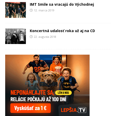
IMT Smile sa vracajú do Východnej
12. marca 2019
Koncertná udalosť roka už aj na CD
22. augusta 2018