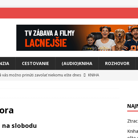
NZIA
CESTOVANIE
(AUDIO)KNIHA
ROZHOVOR
rá vás možno prinúti zavolať niekomu ešte dnes
KNIHA
ríbeh Anity Soul
HUDBA
tkovala rozchod
HUDBA
NAJ
íže cestou na Monte Mabu
HUDBA
ora
a unikátny akustický koncert
HUDBA
Ztra
m na slobodu
 svet plný tajomstiev
FILM
Kniha
ešte 
o posolstvo
HUDBA