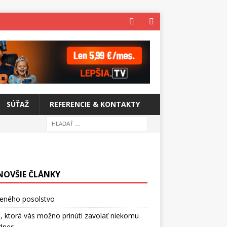
SÚŤAŽ
REFERENCIE & KONTAKTY
NOVŠIE ČLÁNKY
ceného posolstvo
, ktorá vás možno prinúti zavolať niekomu
dnes