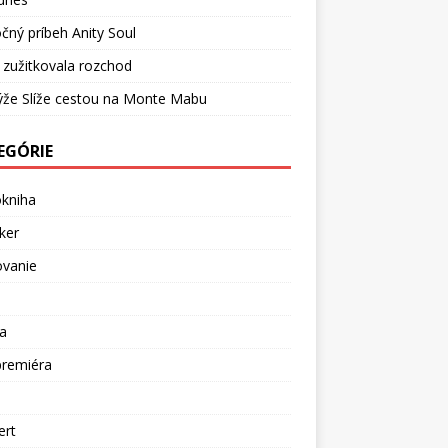
čný príbeh Anity Soul
 zužitkovala rozchod
ýže Slíže cestou na Monte Mabu
EGÓRIE
okniha
ker
ovanie
a
premiéra
a
ert