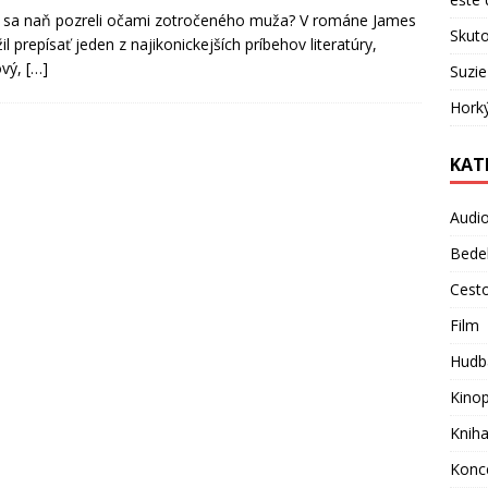
e sa naň pozreli očami zotročeného muža? V románe James
Skuto
l prepísať jeden z najikonickejších príbehov literatúry,
ový,
[…]
Suzie
Hork
KAT
Audi
Bede
Cest
Film
Hudb
Kino
Knih
Konc