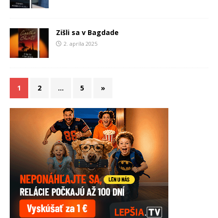
Zišli sa v Bagdade
2. apríla 2025
1
2
…
5
»