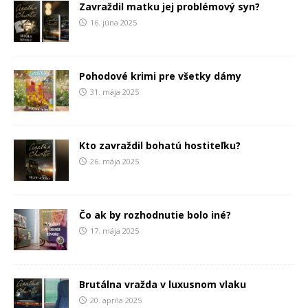
Zavraždil matku jej problémový syn?
16. júna 2025
Pohodové krimi pre všetky dámy
31. mája 2025
Kto zavraždil bohatú hostiteľku?
26. mája 2025
Čo ak by rozhodnutie bolo iné?
17. mája 2025
Brutálna vražda v luxusnom vlaku
20. apríla 2025