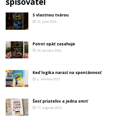
spisovateľ
S vlastnou tvárou
22. júna 2026
Poirot opäť zasahuje
24. januára 2026
Keď logika narazí na spontánnosť
2. októbra 2025
Šesť priateľov a jedna smrť
17. augusta 2025