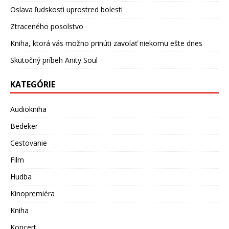
Oslava ľudskosti uprostred bolesti
Ztraceného posolstvo
Kniha, ktorá vás možno prinúti zavolať niekomu ešte dnes
Skutočný príbeh Anity Soul
KATEGÓRIE
Audiokniha
Bedeker
Cestovanie
Film
Hudba
Kinopremiéra
Kniha
Koncert