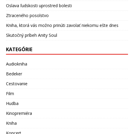
Oslava ľudskosti uprostred bolesti
Ztraceného posolstvo
Kniha, ktorá vás možno prinúti zavolať niekomu ešte dnes
Skutočný príbeh Anity Soul
KATEGÓRIE
Audiokniha
Bedeker
Cestovanie
Film
Hudba
Kinopremiéra
Kniha
Koncert