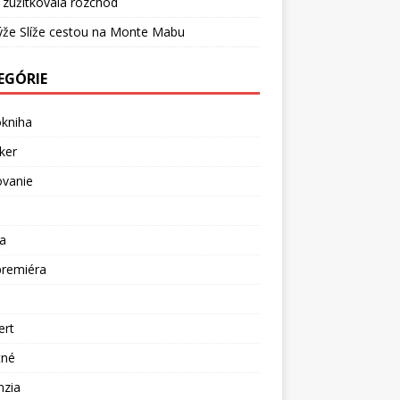
 zužitkovala rozchod
ýže Slíže cestou na Monte Mabu
EGÓRIE
okniha
ker
ovanie
a
premiéra
a
ert
tné
nzia