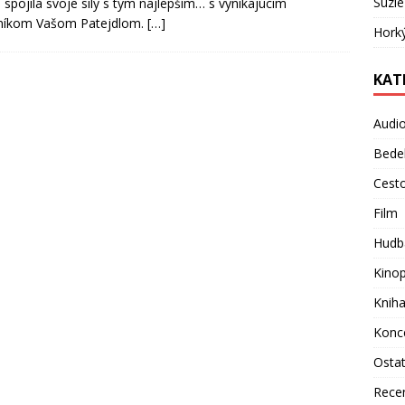
Suzie
spojila svoje sily s tým najlepším… s vynikajúcim
bníkom Vašom Patejdlom.
[…]
Hork
KAT
Audi
Bede
Cest
Film
Hudb
Kino
Knih
Konc
Osta
Rece