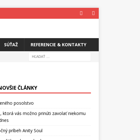
SÚŤAŽ
REFERENCIE & KONTAKTY
NOVŠIE ČLÁNKY
ceného posolstvo
, ktorá vás možno prinúti zavolať niekomu
dnes
čný príbeh Anity Soul