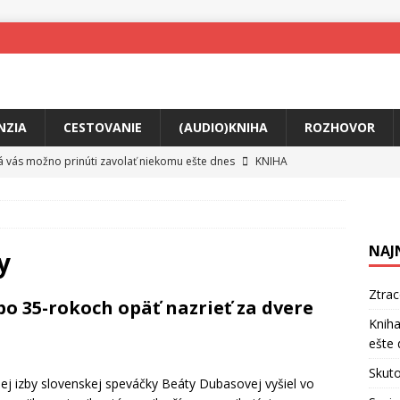
NZIA
CESTOVANIE
(AUDIO)KNIHA
ROZHOVOR
rá vás možno prinúti zavolať niekomu ešte dnes
KNIHA
ríbeh Anity Soul
HUDBA
tkovala rozchod
HUDBA
NAJ
íže cestou na Monte Mabu
HUDBA
y
a unikátny akustický koncert
HUDBA
Ztra
o 35-rokoch opäť nazrieť za dvere
 svet plný tajomstiev
FILM
Kniha
ešte 
o posolstvo
HUDBA
Skuto
jej izby slovenskej speváčky Beáty Dubasovej vyšiel vo