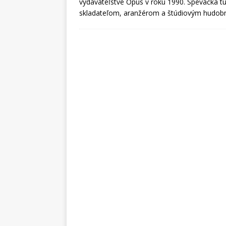
vydavateľstve Opus v roku 1990. Speváčka tu 
skladateľom, aranžérom a štúdiovým hudo