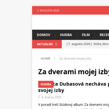
7. AUGUSTA 2026
DOMOV
HUDBA
FILM
RECE
[ 7. augusta 2026 ]
Kniha, kto
AKTUÁLNE
[ 6. augusta 2026 ]
Skutočný p
HOME
Za dverami mojej izby
[ 5. augusta 2026 ]
Suzie zuži
[ 4. augusta 2026 ]
Horkýže Sl
Za dverami mojej izb
[ 3. augusta 2026 ]
Para vydáv
Beáta Dubasová necháva p
HUDBA
[ 3. augusta 2026 ]
Fantastický
svojej izby
[ 7. augusta 2026 ]
Ztracenéh
4. marca 2025
V poradí tretí štúdiový album Za dverami mo