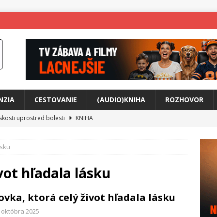
NZIA
CESTOVANIE
(AUDIO)KNIHA
ROZHOVOR
skosti uprostred bolesti
KNIHA
o posolstvo
HUDBA
ásku
rá vás možno prinúti zavolať niekomu ešte dnes
KNIHA
ríbeh Anity Soul
HUDBA
vot hľadala lásku
tkovala rozchod
HUDBA
ovka, ktorá celý život hľadala lásku
íže cestou na Monte Mabu
HUDBA
. októbra 2025
me Yael
HUDBA