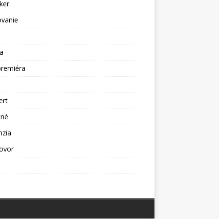
ker
ovanie
a
premiéra
a
ert
tné
nzia
ovor
ž