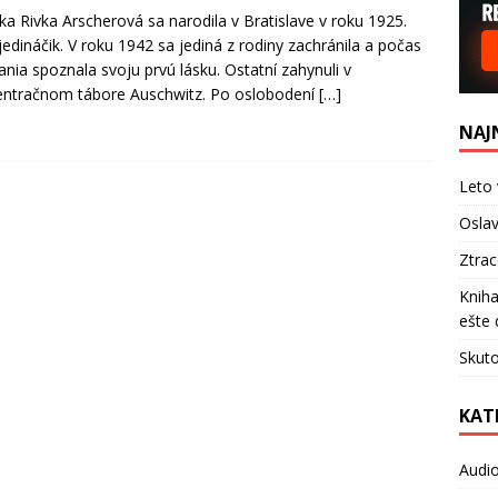
ka Rivka Arscherová sa narodila v Bratislave v roku 1925.
jedináčik. V roku 1942 sa jediná z rodiny zachránila a počas
ania spoznala svoju prvú lásku. Ostatní zahynuli v
ntračnom tábore Auschwitz. Po oslobodení
[…]
NAJ
Leto 
Oslav
Ztra
Kniha
ešte 
Skuto
KAT
Audi