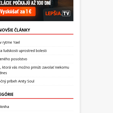
NOVŠIE ČLÁNKY
v rytme Yael
a ľudskosti uprostred bolesti
ceného posolstvo
, ktorá vás možno prinúti zavolať niekomu
dnes
čný príbeh Anity Soul
EGÓRIE
okniha