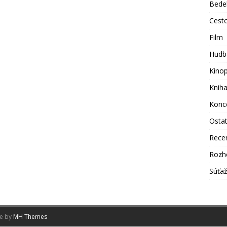
Bede
Cest
Film
Hudb
Kino
Knih
Konc
Osta
Rece
Rozh
Súťa
me by
MH Themes