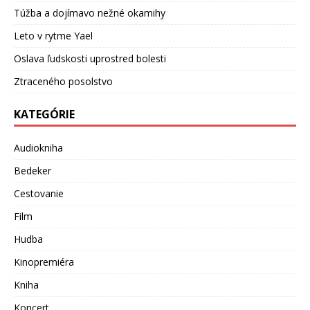
Túžba a dojímavo nežné okamihy
Leto v rytme Yael
Oslava ľudskosti uprostred bolesti
Ztraceného posolstvo
KATEGÓRIE
Audiokniha
Bedeker
Cestovanie
Film
Hudba
Kinopremiéra
Kniha
Koncert