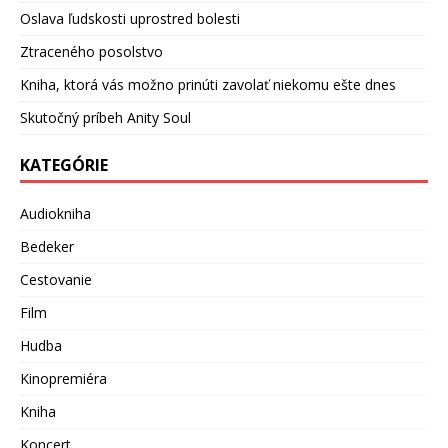
Oslava ľudskosti uprostred bolesti
Ztraceného posolstvo
Kniha, ktorá vás možno prinúti zavolať niekomu ešte dnes
Skutočný príbeh Anity Soul
KATEGÓRIE
Audiokniha
Bedeker
Cestovanie
Film
Hudba
Kinopremiéra
Kniha
Koncert