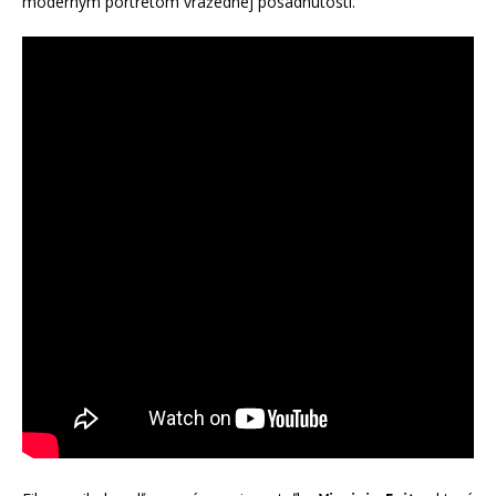
moderným portrétom vražednej posadnutosti.