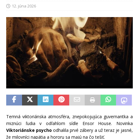
12. júna 2026
Temná viktoriánska atmosféra, znepokojujúca guvernantka a
miznúci ľudia v odľahlom sídle Ensor House. Novinka
Viktoriánske psycho
odhalila prvé zábery a už teraz je jasné,
že milovníci napätia a hororu sa majú na čo tešiť.