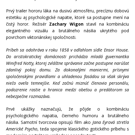
Prvý trailer hororu láka na dusivú atmosféru, precíznu dobovú
estetiku aj psychologické napätie, ktoré sa postupne mení na
čistý horor. Režisér
Zachary Wigon
stavil na kombináciu
elegantného vizuálu a brutálneho násilia ukrytého pod
povrchom viktoriánskej spoločnosti.
Príbeh sa odohráva v roku 1858 v odľahlom sídle Ensor House.
Do aristokratickej domácnosti prichádza mladá guvernantka
Winifred Notty, ktorej zvláštne správanie začne postupne narúšať
zdanlivý pokoj domu. Za dokonalými maniermi, prísnymi
spoločenskými pravidlami a uhladenou fasádou sa však skrýva
niečo oveľa temnejšie. Keď začnú miznúť členovia personálu,
podozrenie rastie a hranica medzi obeťou a predátorom sa
nebezpečne rozmazáva.
Prvé ukážky naznačujú, že pôjde o kombináciu
psychologického napätia, čierneho humoru a brutálneho
násilia. Samotní tvorcovia opisujú film ako
Jana Eyrová stretla
Americké Psycho
, teda spojenie klasického gotického príbehu s