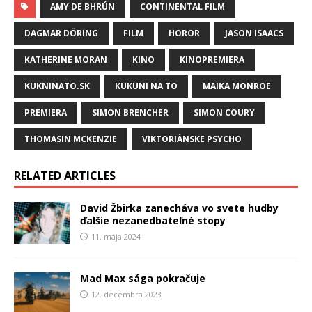
AMY DE BHRÚN
CONTINENTAL FILM
DAGMAR DÖRING
FILM
HOROR
JASON ISAACS
KATHERINE MORAN
KINO
KINOPREMIERA
KUKNINATO.SK
KUKUNI NA TO
MAIKA MONROE
PREMIERA
SIMON BRENCHER
SIMON COURY
THOMASIN MCKENZIE
VIKTORIÁNSKE PSYCHO
RELATED ARTICLES
David Žbirka zanecháva vo svete hudby
ďalšie nezanedbateľné stopy
11. mája 2024
Mad Max sága pokračuje
12. decembra 2023