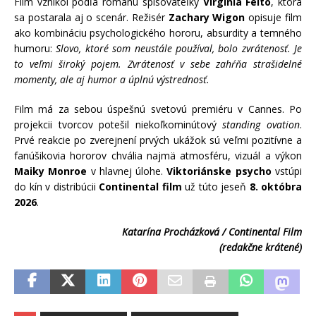
Film vznikol podľa románu spisovateľky
Virginia Feito
, ktorá
sa postarala aj o scenár. Režisér
Zachary Wigon
opisuje film
ako kombináciu psychologického hororu, absurdity a temného
humoru:
Slovo, ktoré som neustále používal, bolo zvrátenosť. Je
to veľmi široký pojem. Zvrátenosť v sebe zahŕňa strašidelné
momenty, ale aj humor a úplnú výstrednosť.
Film má za sebou úspešnú svetovú premiéru v Cannes. Po
projekcii tvorcov potešil niekoľkominútový
standing ovation
.
Prvé reakcie po zverejnení prvých ukážok sú veľmi pozitívne a
fanúšikovia hororov chvália najmä atmosféru, vizuál a výkon
Maiky Monroe
v hlavnej úlohe.
Viktoriánske psycho
vstúpi
do kín v distribúcii
Continental film
už túto jeseň
8. októbra
2026
.
Katarína Procházková / Continental Film
(redakčne krátené)