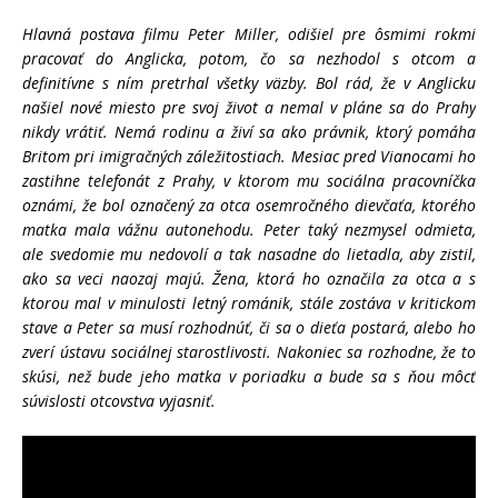
Hl
avná postava filmu Peter Miller, odišiel pre ôsmimi rokmi
pracovať do Anglicka, potom, čo sa nezhodol s otcom a
definitívne s ním pretrhal všetky väzby. Bol rád, že v Anglicku
našiel nové miesto pre svoj život a nemal v pláne sa do Prahy
nikdy vrátiť. Nemá rodinu a živí sa ako právnik, ktorý pomáha
Britom pri imigračných záležitostiach. Mesiac pred Vianocami ho
zastihne telefonát z Prahy, v ktorom mu sociálna pracovníčka
oznámi, že bol označený za otca osemročného dievčaťa, ktorého
matka mala vážnu autonehodu. Peter taký nezmysel odmieta,
ale svedomie mu nedovolí a tak nasadne do lietadla, aby zistil,
ako sa veci naozaj majú. Žena, ktorá ho označila za otca a s
ktorou mal v minulosti letný románik, stále zostáva v kritickom
stave a Peter sa musí rozhodnúť, či sa o dieťa postará, alebo ho
zverí ústavu sociálnej starostlivosti. Nakoniec sa rozhodne, že to
skúsi, než bude jeho matka v poriadku a bude sa s ňou môcť
súvislosti otcovstva vyjasniť.