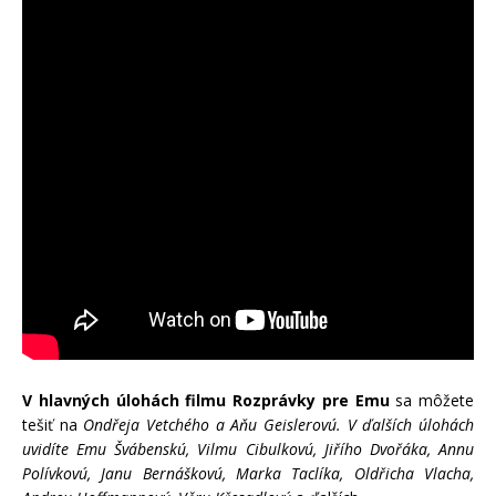
V hlavných úlohách filmu Rozprávky pre Emu
sa môžete
tešiť na
Ondřeja Vetchého a Aňu Geislerovú. V ďalších úlohách
uvidíte Emu Švábenskú, Vilmu Cibulkovú, Jiřího Dvořáka, Annu
Polívkovú, Janu Bernáškovú, Marka Taclíka, Oldřicha Vlacha,