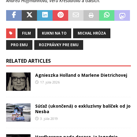
Andreu Hoffmannovú, Věru Křesadlovú
a ďalších.
FILM
KUKNI NA TO
MICHAL HRŮZA
PRO EMU
ROZPRÁVKY PRE EMU
RELATED ARTICLES
Agnieszka Holland o Marlene Dietrichovej
17. júla 2026
Súťaž (ukončená) o exkluzívny balíček od Jo
Nesba
3. júla 2019
Hardkorowo pada deszcz, ja łagodnie