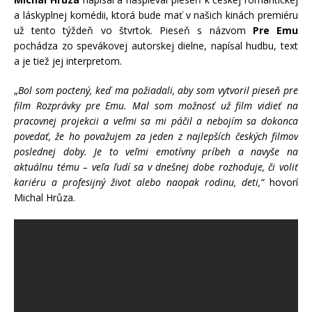
a láskyplnej komédii, ktorá bude mať v našich kinách premiéru
už tento týždeň vo štvrtok. Pieseň s názvom
Pre Emu
pochádza zo spevákovej autorskej dielne, napísal hudbu, text
a je tiež jej interpretom.
„
Bol som poctený, keď ma požiadali, aby som vytvoril pieseň pre
film Rozprávky pre Emu. Mal som možnosť už film vidieť na
pracovnej projekcii a veľmi sa mi páčil a nebojím sa dokonca
povedať, že ho považujem za jeden z najlepších českých filmov
poslednej doby. Je to veľmi emotívny príbeh a navyše na
aktuálnu tému – veľa ľudí sa v dnešnej dobe rozhoduje, či voliť
kariéru a profesijný život alebo naopak rodinu, deti,“
hovorí
Michal Hrůza.