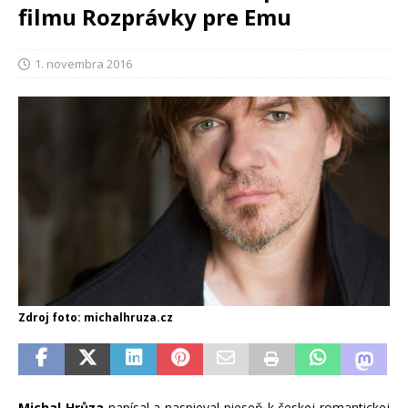
filmu Rozprávky pre Emu
1. novembra 2016
Zdroj foto: michalhruza.cz
Michal Hrůza
napísal a naspieval pieseň k českej romantickej