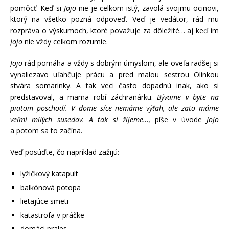
pomôcť. Keď si
Jojo
nie je celkom istý, zavolá svojmu ocinovi,
ktorý na všetko pozná odpoveď. Veď je vedátor, rád mu
rozpráva o výskumoch, ktoré považuje za dôležité… aj keď im
Jojo
nie vždy celkom rozumie.
Jojo
rád pomáha a vždy s dobrým úmyslom, ale oveľa radšej si
vynaliezavo uľahčuje prácu a pred malou sestrou Olinkou
stvára somarinky. A tak veci často dopadnú inak, ako si
predstavoval, a mama robí záchranárku.
Bývame v byte na
piatom poschodí. V dome síce nemáme výťah, ale zato máme
veľmi milých susedov. A tak si žijeme…,
píše v úvode
Jojo
a potom sa to začína.
Veď posúďte, čo napríklad zažijú:
lyžičkový katapult
balkónová potopa
lietajúce smeti
katastrofa v práčke
domáci prales