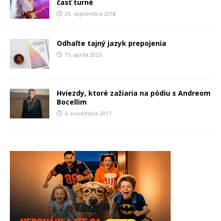
časť turné
26. septembra 2018
Odhaľte tajný jazyk prepojenia
15. apríla 2025
Hviezdy, ktoré zažiaria na pódiu s Andreom
Bocellim
6. novembra 2017