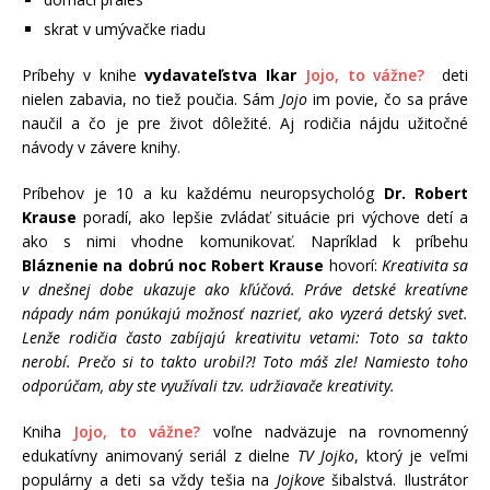
skrat v umývačke riadu
Príbehy v knihe
vydavateľstva Ikar
Jojo, to vážne?
deti
nielen zabavia, no tiež poučia. Sám
Jojo
im povie, čo sa práve
naučil a čo je pre život dôležité. Aj rodičia nájdu užitočné
návody v závere knihy.
Príbehov je 10 a ku každému neuropsychológ
Dr. Robert
Krause
poradí, ako lepšie zvládať situácie pri výchove detí a
ako s nimi vhodne komunikovať. Napríklad k príbehu
Bláznenie na dobrú noc Robert Krause
hovorí:
Kreativita sa
v dnešnej dobe ukazuje ako kľúčová. Práve detské kreatívne
nápady nám ponúkajú možnosť nazrieť, ako vyzerá detský svet.
Lenže rodičia často zabíjajú kreativitu vetami: Toto sa takto
nerobí. Prečo si to takto urobil?! Toto máš zle! Namiesto toho
odporúčam, aby ste využívali tzv. udržiavače kreativity.
Kniha
Jojo, to vážne?
voľne nadväzuje na rovnomenný
edukatívny animovaný seriál z dielne
TV Jojko
, ktorý je veľmi
populárny a deti sa vždy tešia na
Jojkove
šibalstvá. Ilustrátor