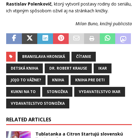
Rastislav Polenkovič
, ktorý vytvoril postavy rodiny do seriálu,
ich vtipným spôsobom oživil aj na stránkach knižky.
Milan Buno, knižný publicista
BRANISLAVA HRONSKÁ
ČÍTANIE
DETSKÁ KNIHA
DR. ROBERT KRAUSE
IKAR
JOJO TO VÁŽNE?
KNIHA
KNIHA PRE DETI
KUKNI NA TO
STONOŽKA
VYDAVATEĽSTVO IKAR
VYDAVATEĽSTVO STONOŽKA
RELATED ARTICLES
Tublatanka a Citron štartujú slovenskú