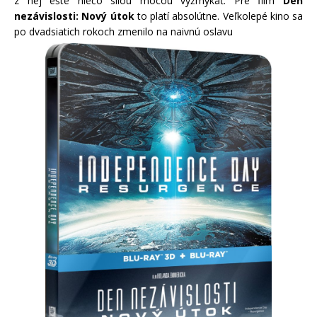
z nej ešte niečo silou mocou vyžmýkať. Pre film
Deň
nezávislosti: Nový útok
to platí absolútne. Veľkolepé kino sa
po dvadsiatich rokoch zmenilo na naivnú oslavu