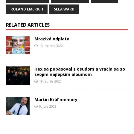
ROLAND EMERICH
SELA WARD
RELATED ARTICLES
Mrazivá odplata
10. marca 2020
Hex sa popasoval s osudom a vracia sa so
svojim najlepším albumom
19. apríla 2023
Martin Kráľ memory
9. júla 2023