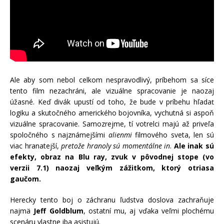
Ale aby som nebol celkom nespravodlivý, príbehom sa síce
tento film nezachráni, ale vizuálne spracovanie je naozaj
úžasné. Keď divák upustí od toho, že bude v príbehu hľadať
logiku a skutočného amerického bojovníka, vychutná si aspoň
vizuálne spracovanie. Samozrejme, tí votrelci majú až priveľa
spoločného s najznámejšími
alienmi
filmového sveta, len sú
viac hranatejší,
pretože hranoly sú momentálne in
.
Ale inak sú
efekty, obraz na Blu ray, zvuk v pôvodnej stope (vo
verzii 7.1) naozaj veľkým zážitkom, ktorý otriasa
gaučom.
Herecky tento boj o záchranu ľudstva doslova zachraňuje
najmä
Jeff Goldblum
, ostatní mu, aj vďaka veľmi plochému
scenáru vlastne iba asistujú.