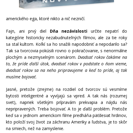
amerického ega, ktoré nikto a nič nezničí.
Fajn, ani prvý diel
Dňa nezávislosti
určite nepatrí do
kategórie historicky nezabudnuteľných filmov, ale za tie roky
sa stal kultom. Koľkí sa ho snažili napodobniť a nepodarilo sa?
Tak sa tvorcovia pokúsili rovno o pokračovanie, s nenormálne
plochým a nezmyselným scenárom.
Dvadsať rokov čakáme na
to, že príde ďalší útok, dvadsať rokov v podstate o ňom vieme,
dvadsať rokov sa na neho pripravujeme a keď to príde, aj tak
musíme bojovať.
Jasné, pretože (zrejme) na rozdiel od tvorcov sú vesmírne
bytosti inteligentné a vyvíjajú sa vpred. A tak nás (rozumej
svet), napriek všetkým prípravám prekvapia a nájdu nás
nepripravených. Treba bojovať. A to je ďalší problém. Pretože
keď sa v jednom americkom filme predháňa päťdesiat hrdinov,
kto položí svoj život za záchranu Ameriky a ľudstva, je to skôr
na smiech, než na zamyslenie.