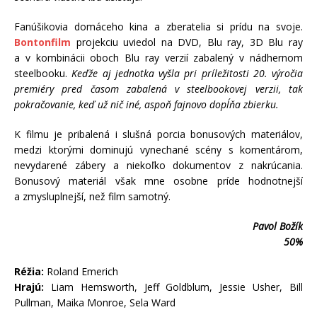
Fanúšikovia domáceho kina a zberatelia si prídu na svoje.
Bontonfilm
projekciu uviedol na DVD, Blu ray, 3D Blu ray
a v kombinácii oboch Blu ray verzií zabalený v nádhernom
steelbooku.
Keďže aj jednotka vyšla pri príležitosti 20. výročia
premiéry pred časom zabalená v steelbookovej verzii, tak
pokračovanie, keď už nič iné, aspoň fajnovo dopĺňa zbierku.
K filmu je pribalená i slušná porcia bonusových materiálov,
medzi ktorými dominujú vynechané scény s komentárom,
nevydarené zábery a niekoľko dokumentov z nakrúcania.
Bonusový materiál však mne osobne príde hodnotnejší
a zmysluplnejší, než film samotný.
Pavol Božík
50%
Réžia:
Roland Emerich
Hrajú:
Liam Hemsworth, Jeff Goldblum, Jessie Usher, Bill
Pullman, Maika Monroe, Sela Ward