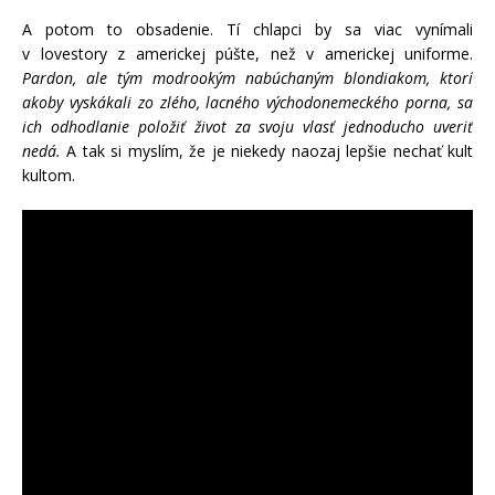
A potom to obsadenie. Tí chlapci by sa viac vynímali
v lovestory z americkej púšte, než v americkej uniforme.
Pardon, ale tým modrookým nabúchaným blondiakom, ktorí
akoby vyskákali zo zlého, lacného východonemeckého porna, sa
ich odhodlanie položiť život za svoju vlasť jednoducho uveriť
nedá.
A tak si myslím, že je niekedy naozaj lepšie nechať kult
kultom.