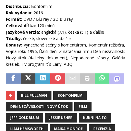
Distribúcia:
Bontonfilm
Rok vydania:
2016
Formát:
DVD / Blu ray / 3D Blu ray
Celková dĺžka:
120 minút
Jazyková verzia:
anglická (7.1), česká (5.1) a ďalšie
Titulky:
české, slovenské a ďalšie
Bonusy:
Vynechané scény s komentárom, Komentár režiséra,
Vojna roku 1996, Ďalší deň: Z natáčania filmu Deň nezávislosti:
Nový útok (4-dielny dokument), Nepodarené zábery, Galéria
kresieb, TV program It´s Early, ABQ!
BILL PULLMAN
BONTONFILM
DEŇ NEZÁVISLOSTI: NOVÝ ÚTOK
FILM
JEFF GOLDBLUM
JESSIE USHER
KUKNI NA TO
LIAM HEMSWORTH
MAIKA MONROE
RECENZIA